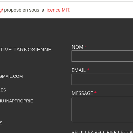
g/
proposé en sous la
licence MIT
.
NOM
*
TIVE TARNOSIENNE
EMAIL
*
GMAIL.COM
LES
MESSAGE
*
U INAPPROPRIÉ
S
VEUILLEZ RECOPIER LE CO