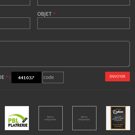
OBJET
*
DE
*
:
ENVOYER